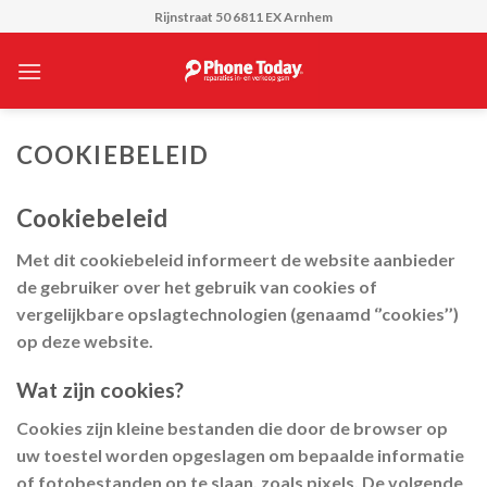
Skip
Rijnstraat 50 6811 EX Arnhem
to
content
COOKIEBELEID
Cookiebeleid
Met dit cookiebeleid informeert de website aanbieder
de gebruiker over het gebruik van cookies of
vergelijkbare opslagtechnologien (genaamd ‘’cookies’’)
op deze website.
Wat zijn cookies?
Cookies zijn kleine bestanden die door de browser op
uw toestel worden opgeslagen om bepaalde informatie
of fotobestanden op te slaan, zoals pixels. De volgende