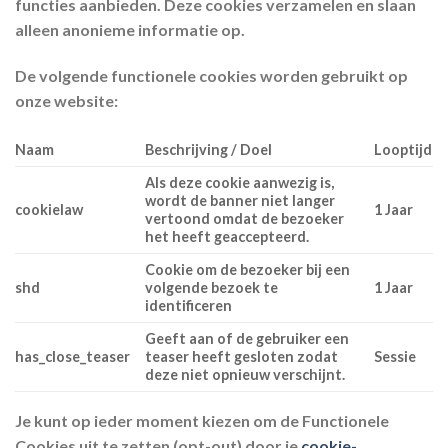
functies aanbieden. Deze cookies verzamelen en slaan
alleen anonieme informatie op.
De volgende functionele cookies worden gebruikt op
onze website:
Naam
Beschrijving / Doel
Looptijd
Als deze cookie aanwezig is,
wordt de banner niet langer
cookielaw
1 Jaar
vertoond omdat de bezoeker
het heeft geaccepteerd.
Cookie om de bezoeker bij een
shd
volgende bezoek te
1 Jaar
identificeren
Geeft aan of de gebruiker een
has_close_teaser
teaser heeft gesloten zodat
Sessie
deze niet opnieuw verschijnt.
Je kunt op ieder moment kiezen om de Functionele
Cookies uit te zetten (opt-out) door je
cookie-