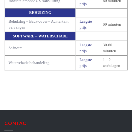
Hoofdtelefoon/AUX Aansluiting
60 minuten
prijs
BEHUIZING
Behuizing – Back-cover – Achterkant
Laagste
60 minuten
vervangen
prijs
SOFTWARE – WATERSCHADE
Laagste
30-60
Software
prijs
minuten
Laagste
1 – 2
Waterschade behandeling
prijs
werkdagen
CONTACT