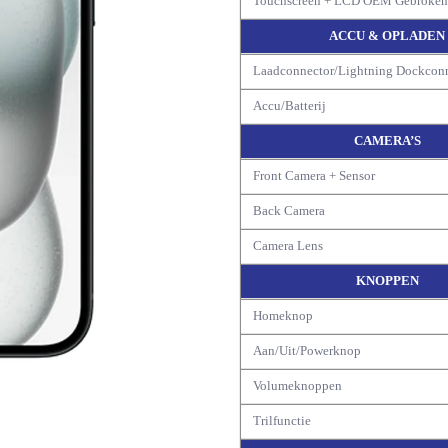
Touchscreen + LCD OEM Gebroke
ACCU & OPLADEN
Laadconnector/Lightning Dockcon
Accu/Batterij
CAMERA’S
Front Camera + Sensor
Back Camera
Camera Lens
KNOPPEN
Homeknop
Aan/Uit/Powerknop
Volumeknoppen
Trilfunctie