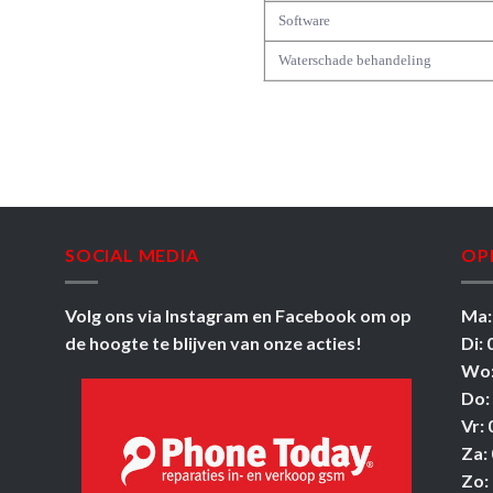
Software
Waterschade behandeling
SOCIAL MEDIA
OP
Volg ons via
Instagram
en
Facebook
om op
Ma:
de hoogte te blijven van onze acties!
Di: 
Wo:
Do:
Vr: 
Za: 
Zo: 