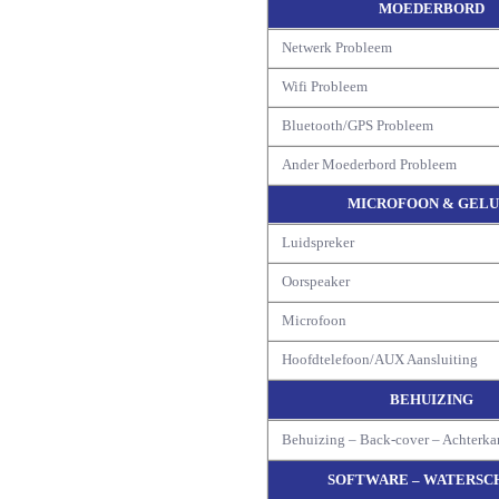
MOEDERBORD
Netwerk Probleem
Wifi Probleem
Bluetooth/GPS Probleem
Ander Moederbord Probleem
MICROFOON & GELU
Luidspreker
Oorspeaker
Microfoon
Hoofdtelefoon/AUX Aansluiting
BEHUIZING
Behuizing – Back-cover – Achterka
SOFTWARE – WATERSC