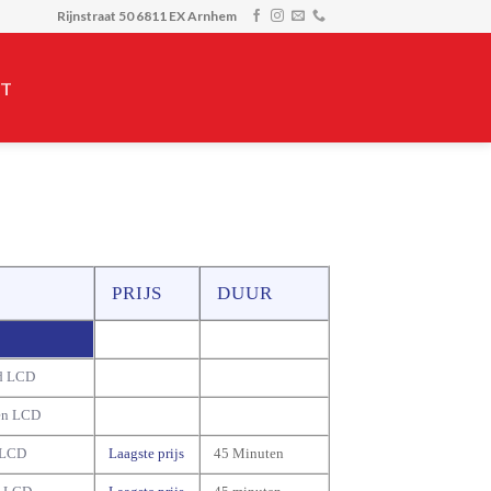
Rijnstraat 50 6811 EX Arnhem
T
PRIJS
DUUR
d LCD
en LCD
 LCD
Laagste prijs
45 Minuten