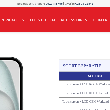
Reparaties & vragen:
0619983766
| Overig:
026 351 2841
REPARATIES
TOESTELLEN
ACCESSOIRES
CONTAC
SOORT REPARATIE
SCHERM
Touchscreen + LCD KOPIE Werken
Touchscreen + LCD KOPIE Gebrok
Touchscreen + LCD OEM Werkend