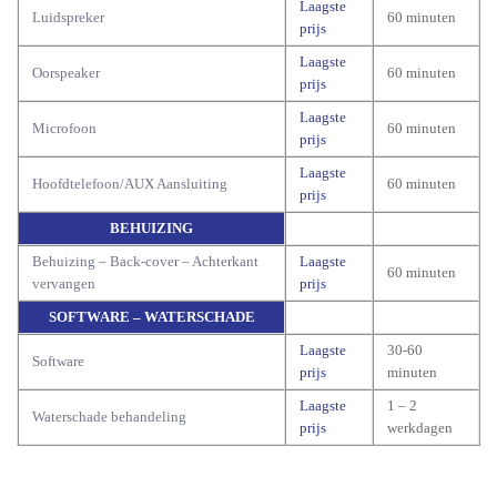
Laagste
Luidspreker
60 minuten
prijs
Laagste
Oorspeaker
60 minuten
prijs
Laagste
Microfoon
60 minuten
prijs
Laagste
Hoofdtelefoon/AUX Aansluiting
60 minuten
prijs
BEHUIZING
Behuizing – Back-cover – Achterkant
Laagste
60 minuten
vervangen
prijs
SOFTWARE – WATERSCHADE
Laagste
30-60
Software
prijs
minuten
Laagste
1 – 2
Waterschade behandeling
prijs
werkdagen