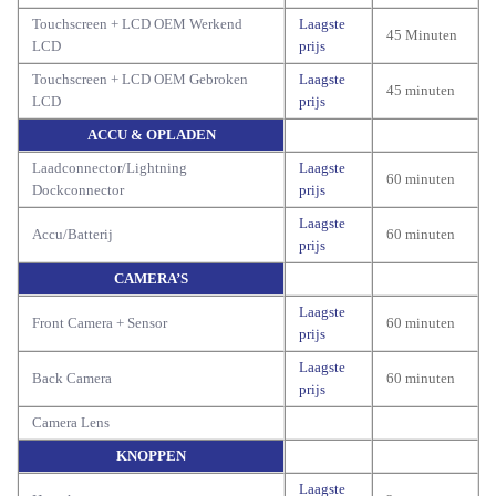
Touchscreen + LCD OEM Werkend
Laagste
45 Minuten
LCD
prijs
Touchscreen + LCD OEM Gebroken
Laagste
45 minuten
LCD
prijs
ACCU & OPLADEN
Laadconnector/Lightning
Laagste
60 minuten
Dockconnector
prijs
Laagste
Accu/Batterij
60 minuten
prijs
CAMERA’S
Laagste
Front Camera + Sensor
60 minuten
prijs
Laagste
Back Camera
60 minuten
prijs
Camera Lens
KNOPPEN
Laagste