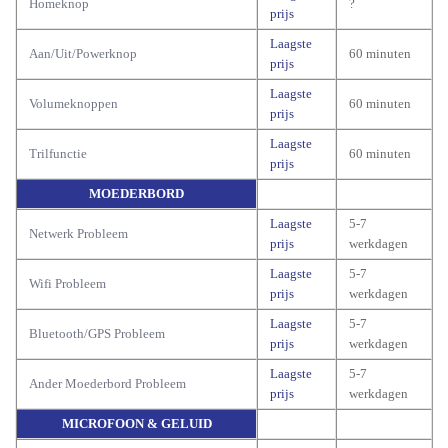
Homeknop
?
prijs
Laagste
Aan/Uit/Powerknop
60 minuten
prijs
Laagste
Volumeknoppen
60 minuten
prijs
Laagste
Trilfunctie
60 minuten
prijs
MOEDERBORD
Laagste
5-7
Netwerk Probleem
prijs
werkdagen
Laagste
5-7
Wifi Probleem
prijs
werkdagen
Laagste
5-7
Bluetooth/GPS Probleem
prijs
werkdagen
Laagste
5-7
Ander Moederbord Probleem
prijs
werkdagen
MICROFOON & GELUID