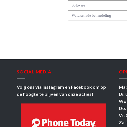
Software
Waterschade behandeling
SOCIAL MEDIA
OP
Volg ons via
Instagram
en
Facebook
om op
Ma:
de hoogte te blijven van onze acties!
Di: 
Wo:
Do:
Vr: 
Za: 