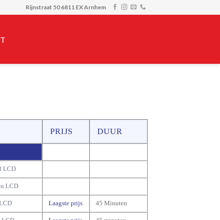
Rijnstraat 50 6811 EX Arnhem
T
PRIJS
DUUR
d LCD
en LCD
 LCD
Laagste prijs
45 Minuten