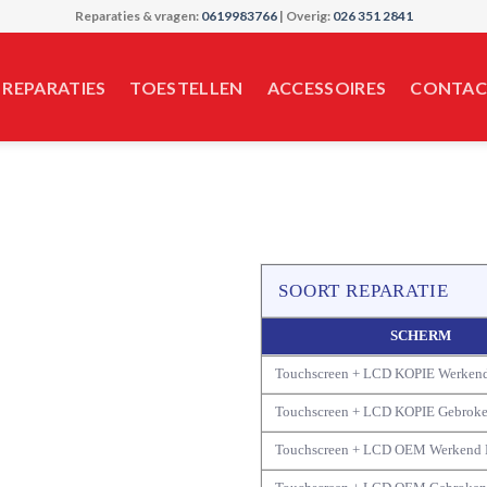
Reparaties & vragen:
0619983766
| Overig:
026 351 2841
REPARATIES
TOESTELLEN
ACCESSOIRES
CONTAC
SOORT REPARATIE
SCHERM
Touchscreen + LCD KOPIE Werken
Touchscreen + LCD KOPIE Gebrok
Touchscreen + LCD OEM Werkend