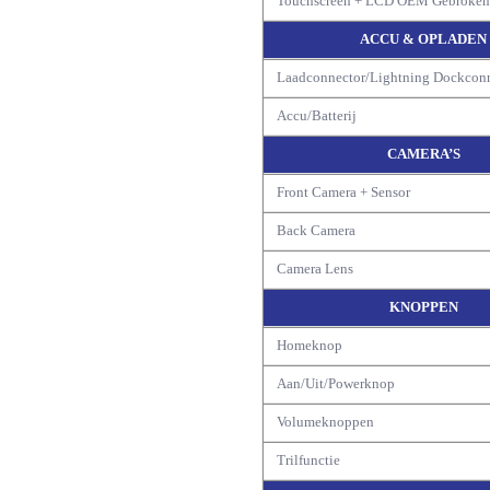
Touchscreen + LCD OEM Gebroke
ACCU & OPLADEN
Laadconnector/Lightning Dockcon
Accu/Batterij
CAMERA’S
Front Camera + Sensor
Back Camera
Camera Lens
KNOPPEN
Homeknop
Aan/Uit/Powerknop
Volumeknoppen
Trilfunctie