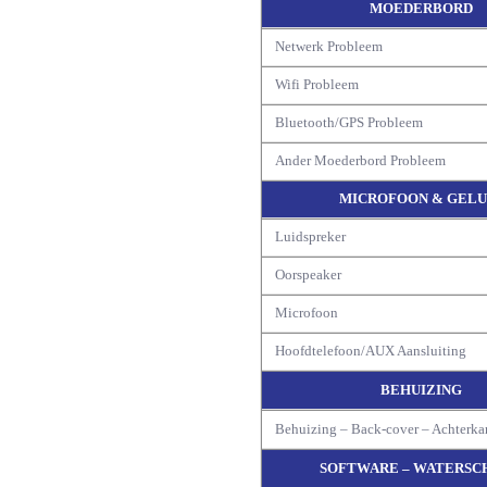
MOEDERBORD
Netwerk Probleem
Wifi Probleem
Bluetooth/GPS Probleem
Ander Moederbord Probleem
MICROFOON & GELU
Luidspreker
Oorspeaker
Microfoon
Hoofdtelefoon/AUX Aansluiting
BEHUIZING
Behuizing – Back-cover – Achterka
SOFTWARE – WATERSC