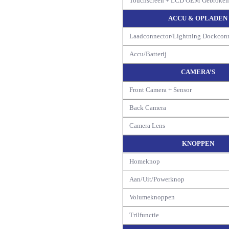
Touchscreen + LCD OEM Gebroke
ACCU & OPLADEN
Laadconnector/Lightning Dockcon
Accu/Batterij
CAMERA’S
Front Camera + Sensor
Back Camera
Camera Lens
KNOPPEN
Homeknop
Aan/Uit/Powerknop
Volumeknoppen
Trilfunctie