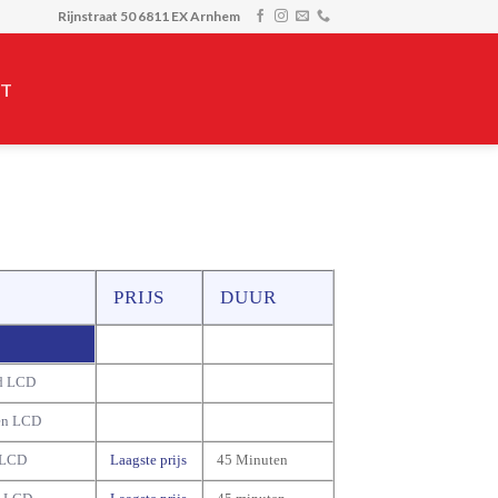
Rijnstraat 50 6811 EX Arnhem
T
PRIJS
DUUR
d LCD
en LCD
 LCD
Laagste prijs
45 Minuten