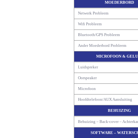
MOEDERBORD
Netwerk Probleem
Wifi Probleem
Bluetooth/GPS Probleem
Ander Moederbord Probleem
MICROFOON & GELU
Luidspreker
Oorspeaker
Microfoon
Hoofdtelefoon/AUX Aansluiting
BEHUIZING
Behuizing – Back-cover – Achterka
SOFTWARE – WATERSC