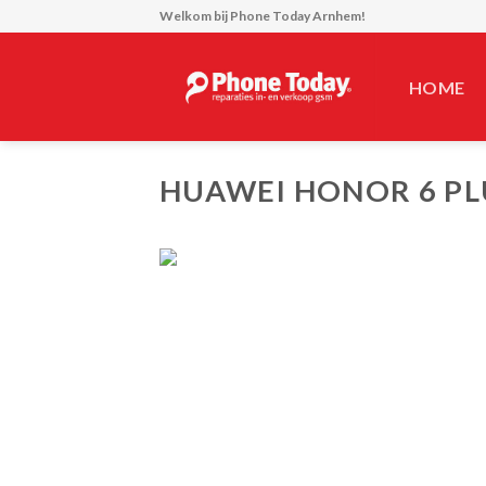
Skip
Welkom bij
Phone Today Arnhem!
to
content
HOME
HUAWEI HONOR 6 PL