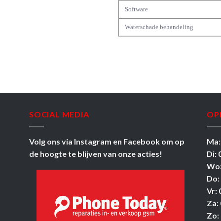
Software
Waterschade behandeling
SOCIAL MEDIA
OP
Volg ons via
Instagram
en
Facebook
om op
Ma:
de hoogte te blijven van onze acties!
Di: 
Wo:
Do:
Vr: 
Za: 
Zo: 