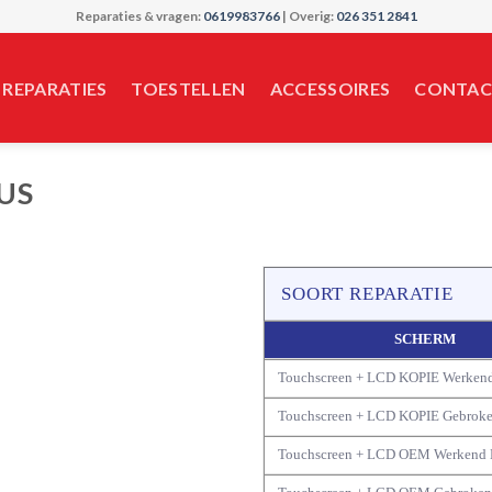
Reparaties & vragen:
0619983766
| Overig:
026 351 2841
REPARATIES
TOESTELLEN
ACCESSOIRES
CONTAC
US
SOORT REPARATIE
SCHERM
Touchscreen + LCD KOPIE Werken
Touchscreen + LCD KOPIE Gebrok
Touchscreen + LCD OEM Werkend