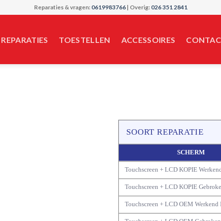
Reparaties & vragen:
0619983766
| Overig:
026 351 2841
REPARATIES
TOESTELLEN
ACCESSOIRES
CONTAC
SOORT REPARATIE
SCHERM
Touchscreen + LCD KOPIE Werken
Touchscreen + LCD KOPIE Gebrok
Touchscreen + LCD OEM Werkend