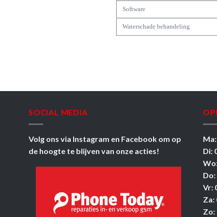
Software
Waterschade behandeling
SOCIAL MEDIA
OP
Volg ons via
Instagram
en
Facebook
om op
Ma:
de hoogte te blijven van onze acties!
Di: 
Wo:
Do:
Vr: 
Za: 
Zo: 