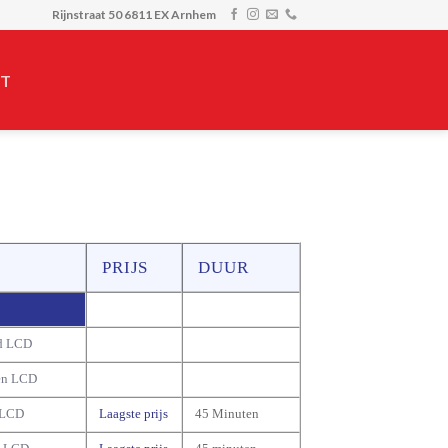
Rijnstraat 50 6811 EX Arnhem
T
PRIJS
DUUR
d LCD
en LCD
 LCD
Laagste prijs
45 Minuten