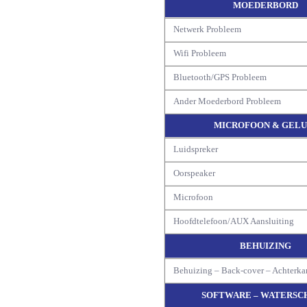
MOEDERBORD
Netwerk Probleem
Wifi Probleem
Bluetooth/GPS Probleem
Ander Moederbord Probleem
MICROFOON & GELU
Luidspreker
Oorspeaker
Microfoon
Hoofdtelefoon/AUX Aansluiting
BEHUIZING
Behuizing – Back-cover – Achterka
SOFTWARE – WATERSC