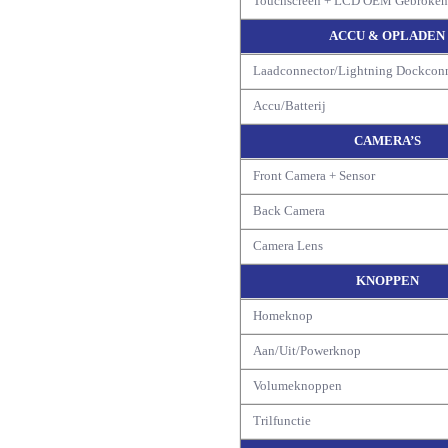
Touchscreen + LCD OEM Gebroke
ACCU & OPLADEN
Laadconnector/Lightning Dockcon
Accu/Batterij
CAMERA’S
Front Camera + Sensor
Back Camera
Camera Lens
KNOPPEN
Homeknop
Aan/Uit/Powerknop
Volumeknoppen
Trilfunctie