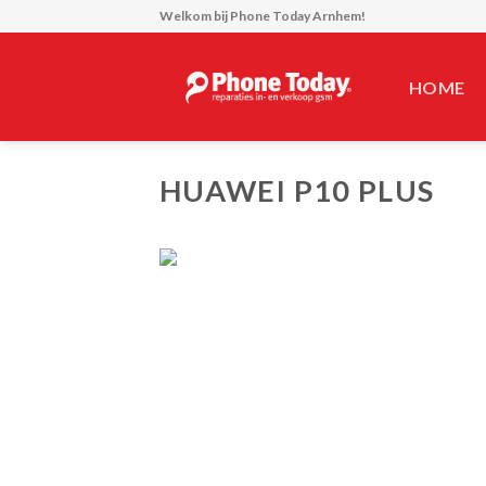
Skip
Welkom bij
Phone Today Arnhem!
to
content
HOME
HUAWEI P10 PLUS