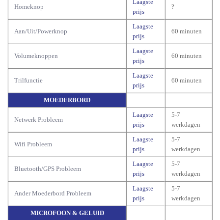
Laagste
Homeknop
?
prijs
Laagste
Aan/Uit/Powerknop
60 minuten
prijs
Laagste
Volumeknoppen
60 minuten
prijs
Laagste
Trilfunctie
60 minuten
prijs
MOEDERBORD
Laagste
5-7
Netwerk Probleem
prijs
werkdagen
Laagste
5-7
Wifi Probleem
prijs
werkdagen
Laagste
5-7
Bluetooth/GPS Probleem
prijs
werkdagen
Laagste
5-7
Ander Moederbord Probleem
prijs
werkdagen
MICROFOON & GELUID