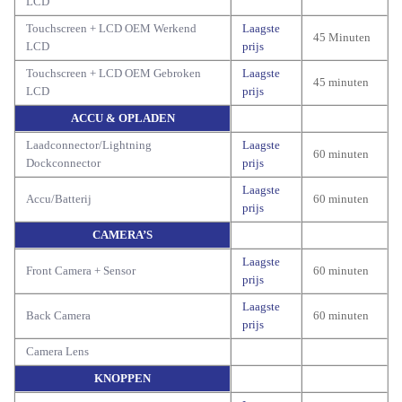
LCD
Touchscreen + LCD OEM Werkend
Laagste
45 Minuten
LCD
prijs
Touchscreen + LCD OEM Gebroken
Laagste
45 minuten
LCD
prijs
ACCU & OPLADEN
Laadconnector/Lightning
Laagste
60 minuten
Dockconnector
prijs
Laagste
Accu/Batterij
60 minuten
prijs
CAMERA’S
Laagste
Front Camera + Sensor
60 minuten
prijs
Laagste
Back Camera
60 minuten
prijs
Camera Lens
KNOPPEN