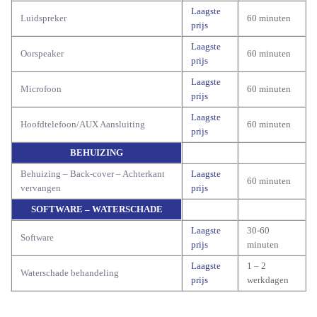
Laagste
Luidspreker
60 minuten
prijs
Laagste
Oorspeaker
60 minuten
prijs
Laagste
Microfoon
60 minuten
prijs
Laagste
Hoofdtelefoon/AUX Aansluiting
60 minuten
prijs
BEHUIZING
Behuizing – Back-cover – Achterkant
Laagste
60 minuten
vervangen
prijs
SOFTWARE – WATERSCHADE
Laagste
30-60
Software
prijs
minuten
Laagste
1 – 2
Waterschade behandeling
prijs
werkdagen