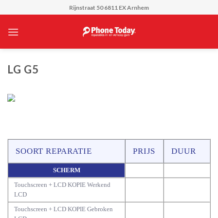
Skip
Rijnstraat 50 6811 EX Arnhem
to
content
LG G5
SOORT REPARATIE
PRIJS
DUUR
SCHERM
Touchscreen + LCD KOPIE Werkend
LCD
Touchscreen + LCD KOPIE Gebroken