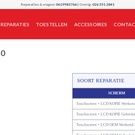
Reparaties & vragen:
0619983766
| Overig:
026 351 2841
REPARATIES
TOESTELLEN
ACCESSOIRES
CONTAC
20
SOORT REPARATIE
SCHERM
Touchscreen + LCD KOPIE Werken
Touchscreen + LCD KOPIE Gebrok
Touchscreen + LCD OEM Werkend