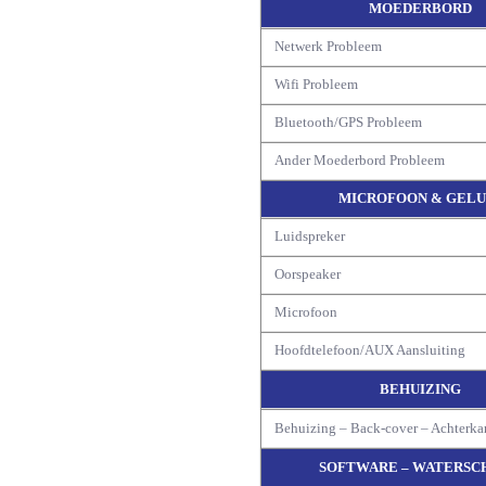
MOEDERBORD
Netwerk Probleem
Wifi Probleem
Bluetooth/GPS Probleem
Ander Moederbord Probleem
MICROFOON & GELU
Luidspreker
Oorspeaker
Microfoon
Hoofdtelefoon/AUX Aansluiting
BEHUIZING
Behuizing – Back-cover – Achterka
SOFTWARE – WATERSC