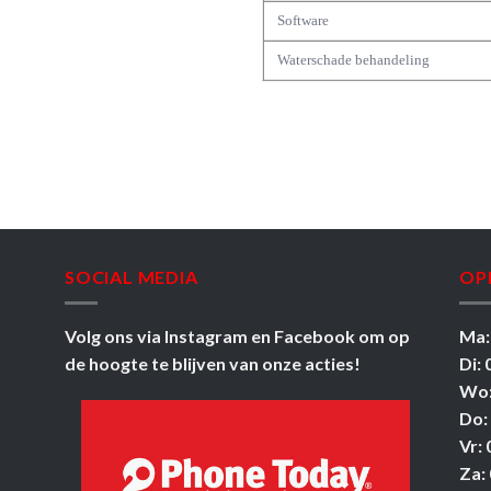
Software
Waterschade behandeling
SOCIAL MEDIA
OP
Volg ons via
Instagram
en
Facebook
om op
Ma:
de hoogte te blijven van onze acties!
Di: 
Wo:
Do:
Vr: 
Za: 