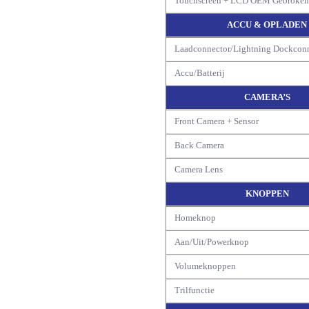
Touchscreen + LCD OEM Gebroke
ACCU & OPLADEN
Laadconnector/Lightning Dockcon
Accu/Batterij
CAMERA’S
Front Camera + Sensor
Back Camera
Camera Lens
KNOPPEN
Homeknop
Aan/Uit/Powerknop
Volumeknoppen
Trilfunctie