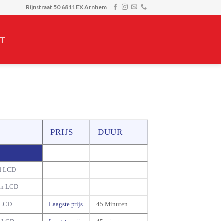
Rijnstraat 50 6811 EX Arnhem
T
PRIJS
DUUR
d LCD
en LCD
 LCD
Laagste prijs
45 Minuten