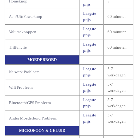
Homeknop
?
prijs
Laagste
Aan/Uit/Powerknop
60 minuten
prijs
Laagste
Volumeknoppen
60 minuten
prijs
Laagste
Trilfunctie
60 minuten
prijs
MOEDERBORD
Laagste
5-7
Netwerk Probleem
prijs
werkdagen
Laagste
5-7
Wifi Probleem
prijs
werkdagen
Laagste
5-7
Bluetooth/GPS Probleem
prijs
werkdagen
Laagste
5-7
Ander Moederbord Probleem
prijs
werkdagen
MICROFOON & GELUID