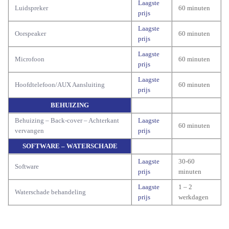
Laagste
Luidspreker
60 minuten
prijs
Laagste
Oorspeaker
60 minuten
prijs
Laagste
Microfoon
60 minuten
prijs
Laagste
Hoofdtelefoon/AUX Aansluiting
60 minuten
prijs
BEHUIZING
Behuizing – Back-cover – Achterkant
Laagste
60 minuten
vervangen
prijs
SOFTWARE – WATERSCHADE
Laagste
30-60
Software
prijs
minuten
Laagste
1 – 2
Waterschade behandeling
prijs
werkdagen