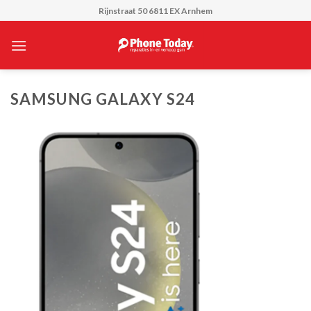
Skip
Rijnstraat 50 6811 EX Arnhem
to
content
SAMSUNG GALAXY S24