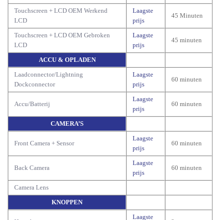
Touchscreen + LCD OEM Werkend
Laagste
45 Minuten
LCD
prijs
Touchscreen + LCD OEM Gebroken
Laagste
45 minuten
LCD
prijs
ACCU & OPLADEN
Laadconnector/Lightning
Laagste
60 minuten
Dockconnector
prijs
Laagste
Accu/Batterij
60 minuten
prijs
CAMERA’S
Laagste
Front Camera + Sensor
60 minuten
prijs
Laagste
Back Camera
60 minuten
prijs
Camera Lens
KNOPPEN
Laagste