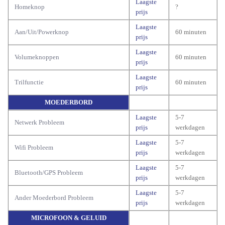
Laagste
Homeknop
?
prijs
Laagste
Aan/Uit/Powerknop
60 minuten
prijs
Laagste
Volumeknoppen
60 minuten
prijs
Laagste
Trilfunctie
60 minuten
prijs
MOEDERBORD
Laagste
5-7
Netwerk Probleem
prijs
werkdagen
Laagste
5-7
Wifi Probleem
prijs
werkdagen
Laagste
5-7
Bluetooth/GPS Probleem
prijs
werkdagen
Laagste
5-7
Ander Moederbord Probleem
prijs
werkdagen
MICROFOON & GELUID