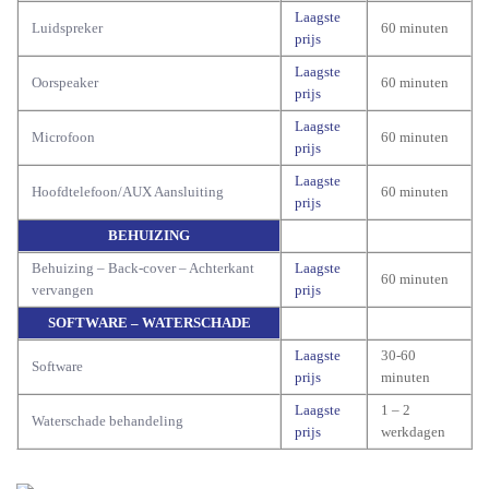
Laagste
Luidspreker
60 minuten
prijs
Laagste
Oorspeaker
60 minuten
prijs
Laagste
Microfoon
60 minuten
prijs
Laagste
Hoofdtelefoon/AUX Aansluiting
60 minuten
prijs
BEHUIZING
Behuizing – Back-cover – Achterkant
Laagste
60 minuten
vervangen
prijs
SOFTWARE – WATERSCHADE
Laagste
30-60
Software
prijs
minuten
Laagste
1 – 2
Waterschade behandeling
prijs
werkdagen