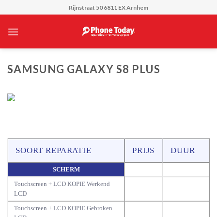
Skip
Rijnstraat 50 6811 EX Arnhem
to
content
SAMSUNG GALAXY S8 PLUS
SOORT REPARATIE
PRIJS
DUUR
SCHERM
Touchscreen + LCD KOPIE Werkend
LCD
Touchscreen + LCD KOPIE Gebroken