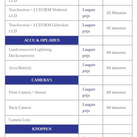
LCD
Touchscreen + LCD OEM Werkend
Laagste
45 Minuten
LCD
prijs
Touchscreen + LCD OEM Gebroken
Laagste
45 minuten
LCD
prijs
ACCU & OPLADEN
Laadconnector/Lightning
Laagste
60 minuten
Dockconnector
prijs
Laagste
Accu/Batterij
60 minuten
prijs
CAMERA’S
Laagste
Front Camera + Sensor
60 minuten
prijs
Laagste
Back Camera
60 minuten
prijs
Camera Lens
KNOPPEN